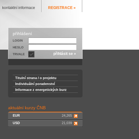
kontaktní informace
REGISTRACE »
přihlášení
LOGIN
HESLO
TRVALE
Titulní strana / o projektu
Individuální poradenství
Informace z energetických burz
aktuální kurzy ČNB
EUR
24,265
USD
21,039