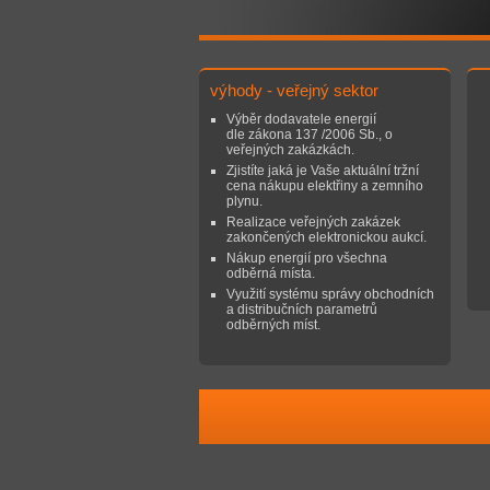
výhody - veřejný sektor
Výběr dodavatele energií
dle zákona 137
/2006 Sb
., o
veřejných zakázkách
.
Zjistíte jaká je Vaše aktuální tržní
cena nákupu elektřiny a zemního
plynu.
Realizace veřejných zakázek
zakončených elektronickou aukcí.
Nákup energií pro všechna
odběrná místa.
Využití systému s
právy obchodních
a distribučních parametrů
odběrných míst.