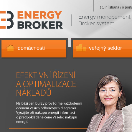
titulní strana / o port
Energy
Broker
-
Hlavní
strana
domácnosti
veřejný sektor
Na bázi cen burzy provádíme každodenní ocenění Vašich odběrových diagramů. Využijte při
Vašeho nákupu energií.