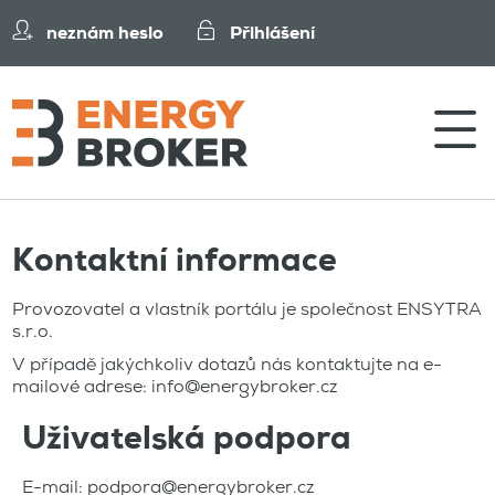
neznám heslo
Přihlášení
Kontaktní informace
Provozovatel a vlastník portálu je společnost
ENSYTRA
s.r.o.
V případě jakýchkoliv dotazů nás kontaktujte na e-
mailové adrese:
info@energybroker.cz
Uživatelská podpora
E-mail:
podpora@energybroker.cz