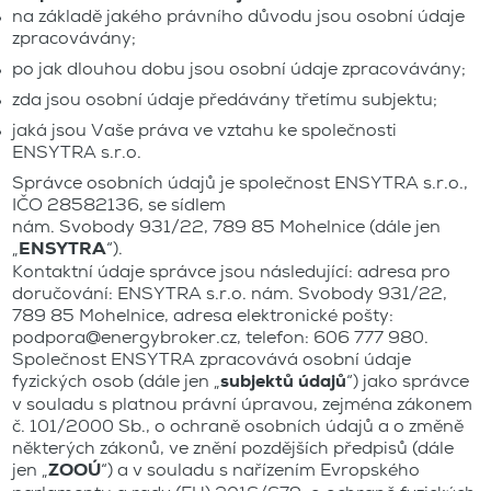
na základě jakého právního důvodu jsou osobní údaje
zpracovávány;
po jak dlouhou dobu jsou osobní údaje zpracovávány;
zda jsou osobní údaje předávány třetímu subjektu;
jaká jsou Vaše práva ve vztahu ke společnosti
ENSYTRA s.r.o.
Správce osobních údajů je společnost ENSYTRA s.r.o.,
IČO 28582136, se sídlem
nám. Svobody 931/22, 789 85 Mohelnice (dále jen
„
ENSYTRA
“).
Kontaktní údaje správce jsou následující: adresa pro
doručování: ENSYTRA s.r.o. nám. Svobody 931/22,
789 85 Mohelnice, adresa elektronické pošty:
podpora@energybroker.cz, telefon: 606 777 980.
Společnost ENSYTRA zpracovává osobní údaje
fyzických osob (dále jen „
subjektů údajů
“) jako správce
v souladu s platnou právní úpravou, zejména zákonem
č. 101/2000 Sb., o ochraně osobních údajů a o změně
některých zákonů, ve znění pozdějších předpisů (dále
jen „
ZOOÚ
“) a v souladu s nařízením Evropského