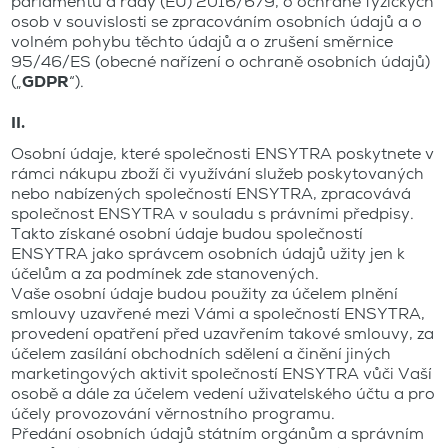
parlamentu a rady (EU) 2016/679, o ochraně fyzických
osob v souvislosti se zpracováním osobních údajů a o
volném pohybu těchto údajů a o zrušení směrnice
95/46/ES (obecné nařízení o ochraně osobních údajů)
(„
GDPR
“).
II.
Osobní údaje, které společnosti ENSYTRA poskytnete v
rámci nákupu zboží či využívání služeb poskytovaných
nebo nabízených společností ENSYTRA, zpracovává
společnost ENSYTRA v souladu s právními předpisy.
Takto získané osobní údaje budou společností
ENSYTRA jako správcem osobních údajů užity jen k
účelům a za podmínek zde stanovených.
Vaše osobní údaje budou použity za účelem plnění
smlouvy uzavřené mezi Vámi a společností ENSYTRA,
provedení opatření před uzavřením takové smlouvy, za
účelem zasílání obchodních sdělení a činění jiných
marketingových aktivit společností ENSYTRA vůči Vaší
osobě a dále za účelem vedení uživatelského účtu a pro
účely provozování věrnostního programu.
Předání osobních údajů státním orgánům a správním