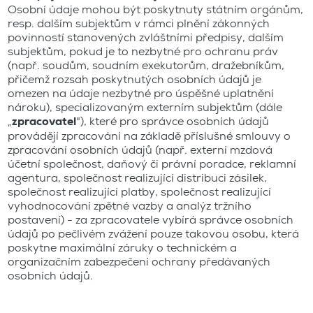
Osobní údaje mohou být poskytnuty státním orgánům,
resp. dalším subjektům v rámci plnění zákonných
povinností stanovených zvláštními předpisy, dalším
subjektům, pokud je to nezbytné pro ochranu práv
(např. soudům, soudním exekutorům, dražebníkům,
přičemž rozsah poskytnutých osobních údajů je
omezen na údaje nezbytné pro úspěšné uplatnění
nároku), specializovaným externím subjektům (dále
„
zpracovatel
"), které pro správce osobních údajů
provádějí zpracování na základě příslušné smlouvy o
zpracování osobních údajů (např. externí mzdová
účetní společnost, daňový či právní poradce, reklamní
agentura, společnost realizující distribuci zásilek,
společnost realizující platby, společnost realizující
vyhodnocování zpětné vazby a analýz tržního
postavení) - za zpracovatele vybírá správce osobních
údajů po pečlivém zvážení pouze takovou osobu, která
poskytne maximální záruky o technickém a
organizačním zabezpečení ochrany předávaných
osobních údajů.