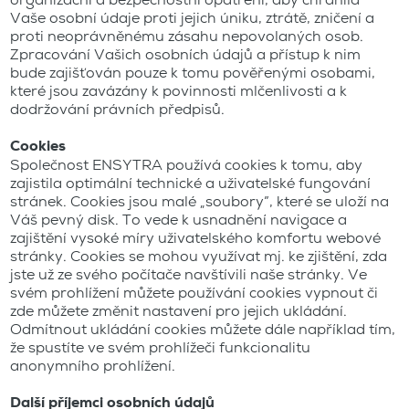
organizační a bezpečnostní opatření, aby chránila
Vaše osobní údaje proti jejich úniku, ztrátě, zničení a
proti neoprávněnému zásahu nepovolaných osob.
Zpracování Vašich osobních údajů a přístup k nim
bude zajišťován pouze k tomu pověřenými osobami,
které jsou zavázány k povinnosti mlčenlivosti a k
dodržování právních předpisů.
Cookies
Společnost ENSYTRA používá cookies k tomu, aby
zajistila optimální technické a uživatelské fungování
stránek. Cookies jsou malé „soubory”, které se uloží na
Váš pevný disk. To vede k usnadnění navigace a
zajištění vysoké míry uživatelského komfortu webové
stránky. Cookies se mohou využívat mj. ke zjištění, zda
jste už ze svého počítače navštívili naše stránky. Ve
svém prohlížení můžete používání cookies vypnout či
zde můžete změnit nastavení pro jejich ukládání.
Odmítnout ukládání cookies můžete dále například tím,
že spustíte ve svém prohlížeči funkcionalitu
anonymního prohlížení.
Další příjemci osobních údajů